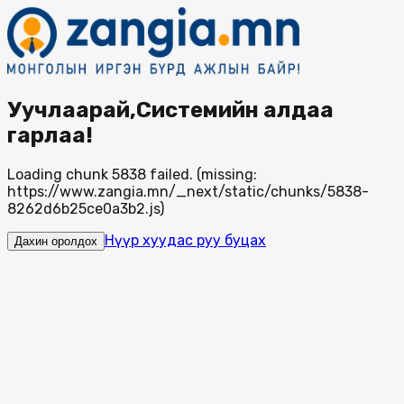
Уучлаарай,Системийн алдаа
гарлаа!
Loading chunk 5838 failed. (missing:
https://www.zangia.mn/_next/static/chunks/5838-
8262d6b25ce0a3b2.js)
Нүүр хуудас руу буцах
Дахин оролдох