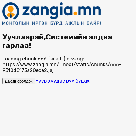
Уучлаарай,Системийн алдаа
гарлаа!
Loading chunk 666 failed. (missing:
https://www.zangia.mn/_next/static/chunks/666-
9310d8173a20ece2.js)
Нүүр хуудас руу буцах
Дахин оролдох