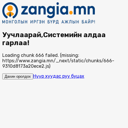
Уучлаарай,Системийн алдаа
гарлаа!
Loading chunk 666 failed. (missing:
https://www.zangia.mn/_next/static/chunks/666-
9310d8173a20ece2.js)
Нүүр хуудас руу буцах
Дахин оролдох