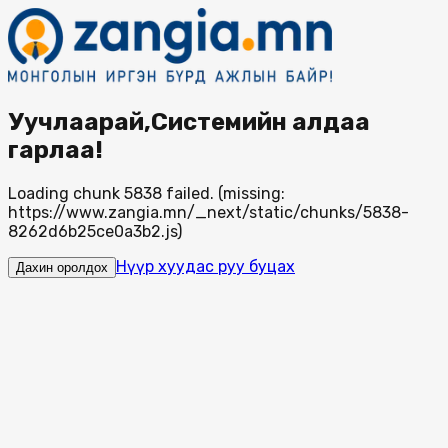
Уучлаарай,Системийн алдаа
гарлаа!
Loading chunk 5838 failed. (missing:
https://www.zangia.mn/_next/static/chunks/5838-
8262d6b25ce0a3b2.js)
Нүүр хуудас руу буцах
Дахин оролдох