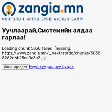
Уучлаарай,Системийн алдаа
гарлаа!
Loading chunk 5838 failed. (missing:
https://www.zangia.mn/_next/static/chunks/5838-
8262d6b25ce0a3b2.js)
Нүүр хуудас руу буцах
Дахин оролдох