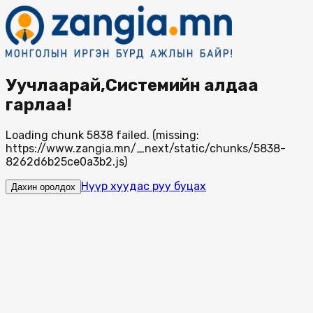
Уучлаарай,Системийн алдаа
гарлаа!
Loading chunk 5838 failed. (missing:
https://www.zangia.mn/_next/static/chunks/5838-
8262d6b25ce0a3b2.js)
Нүүр хуудас руу буцах
Дахин оролдох