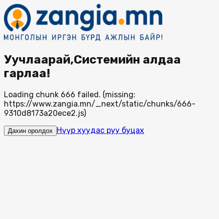
Уучлаарай,Системийн алдаа
гарлаа!
Loading chunk 666 failed. (missing:
https://www.zangia.mn/_next/static/chunks/666-
9310d8173a20ece2.js)
Нүүр хуудас руу буцах
Дахин оролдох