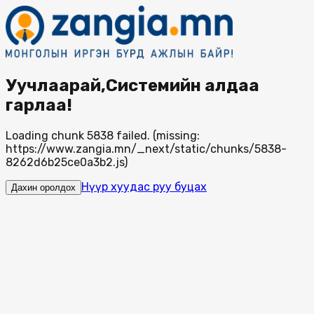
Уучлаарай,Системийн алдаа
гарлаа!
Loading chunk 5838 failed. (missing:
https://www.zangia.mn/_next/static/chunks/5838-
8262d6b25ce0a3b2.js)
Нүүр хуудас руу буцах
Дахин оролдох