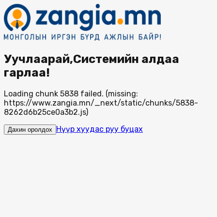
Уучлаарай,Системийн алдаа
гарлаа!
Loading chunk 5838 failed. (missing:
https://www.zangia.mn/_next/static/chunks/5838-
8262d6b25ce0a3b2.js)
Нүүр хуудас руу буцах
Дахин оролдох