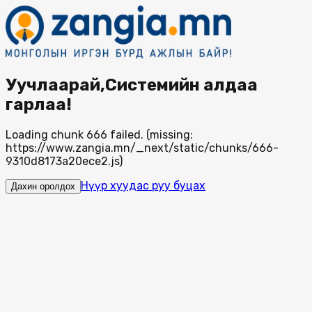
Уучлаарай,Системийн алдаа
гарлаа!
Loading chunk 666 failed. (missing:
https://www.zangia.mn/_next/static/chunks/666-
9310d8173a20ece2.js)
Нүүр хуудас руу буцах
Дахин оролдох