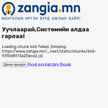
Уучлаарай,Системийн алдаа
гарлаа!
Loading chunk 666 failed. (missing:
https://www.zangia.mn/_next/static/chunks/666-
9310d8173a20ece2.js)
Нүүр хуудас руу буцах
Дахин оролдох