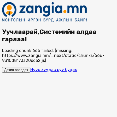
Уучлаарай,Системийн алдаа
гарлаа!
Loading chunk 666 failed. (missing:
https://www.zangia.mn/_next/static/chunks/666-
9310d8173a20ece2.js)
Нүүр хуудас руу буцах
Дахин оролдох