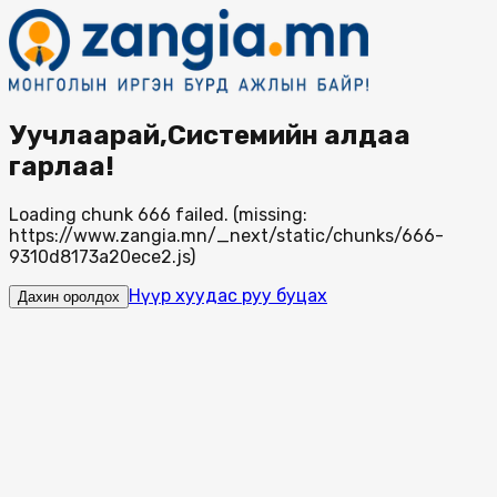
Уучлаарай,Системийн алдаа
гарлаа!
Loading chunk 666 failed. (missing:
https://www.zangia.mn/_next/static/chunks/666-
9310d8173a20ece2.js)
Нүүр хуудас руу буцах
Дахин оролдох