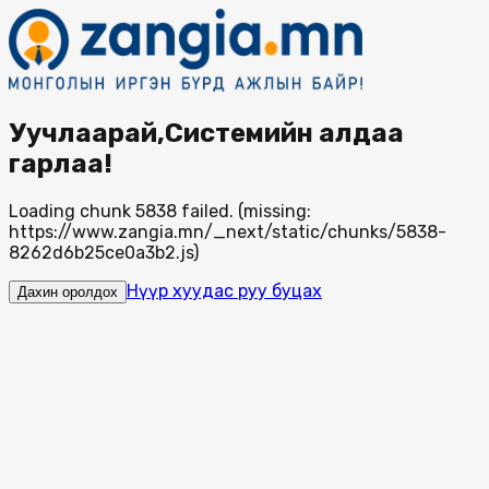
Уучлаарай,Системийн алдаа
гарлаа!
Loading chunk 5838 failed. (missing:
https://www.zangia.mn/_next/static/chunks/5838-
8262d6b25ce0a3b2.js)
Нүүр хуудас руу буцах
Дахин оролдох