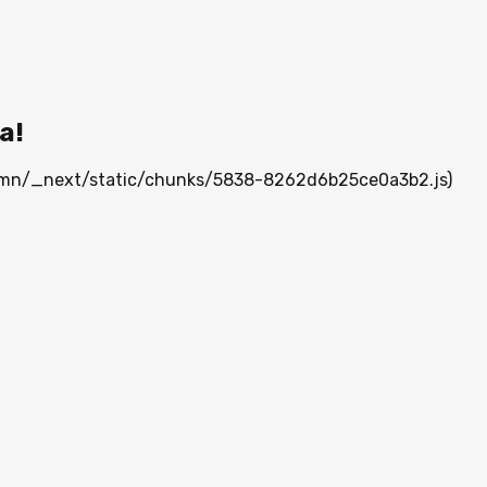
а!
ia.mn/_next/static/chunks/5838-8262d6b25ce0a3b2.js)