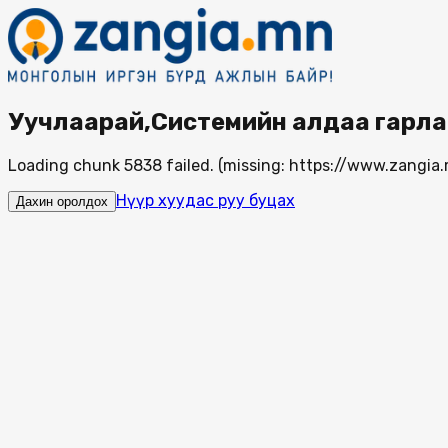
Уучлаарай,Системийн алдаа гарла
Loading chunk 5838 failed. (missing: https://www.zang
Нүүр хуудас руу буцах
Дахин оролдох