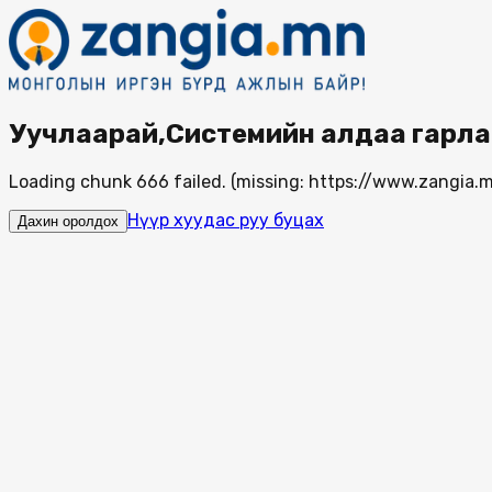
Уучлаарай,Системийн алдаа гарла
Loading chunk 666 failed. (missing: https://www.zangi
Нүүр хуудас руу буцах
Дахин оролдох