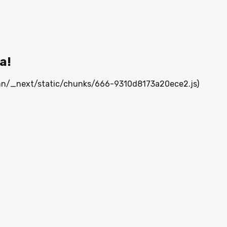
а!
a.mn/_next/static/chunks/666-9310d8173a20ece2.js)