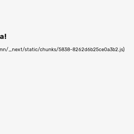
а!
ia.mn/_next/static/chunks/5838-8262d6b25ce0a3b2.js)