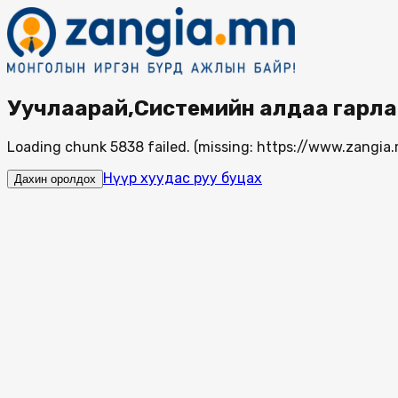
Уучлаарай,Системийн алдаа гарла
Loading chunk 5838 failed. (missing: https://www.zang
Нүүр хуудас руу буцах
Дахин оролдох