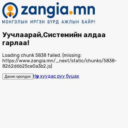
Уучлаарай,Системийн алдаа
гарлаа!
Loading chunk 5838 failed. (missing:
https://www.zangia.mn/_next/static/chunks/5838-
8262d6b25ce0a3b2.js)
Нүүр хуудас руу буцах
Дахин оролдох