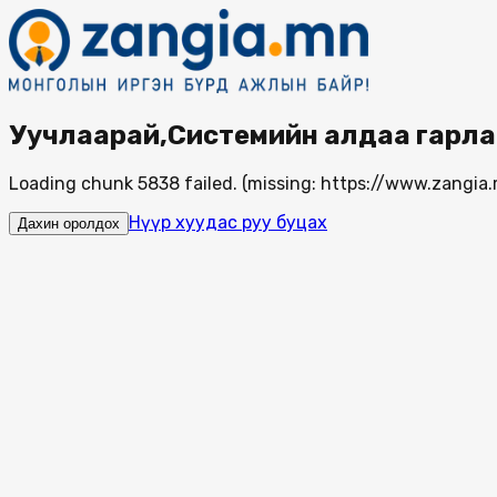
Уучлаарай,Системийн алдаа гарла
Loading chunk 5838 failed. (missing: https://www.zang
Нүүр хуудас руу буцах
Дахин оролдох