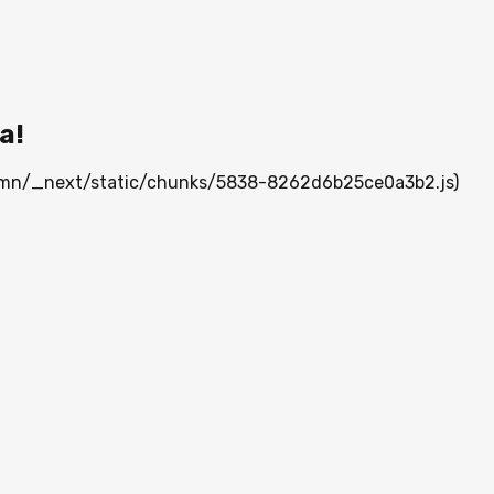
а!
ia.mn/_next/static/chunks/5838-8262d6b25ce0a3b2.js)