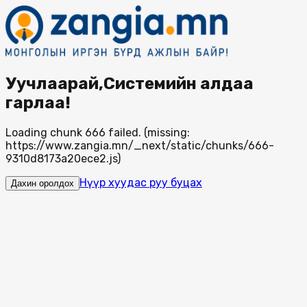
Уучлаарай,Системийн алдаа
гарлаа!
Loading chunk 666 failed. (missing:
https://www.zangia.mn/_next/static/chunks/666-
9310d8173a20ece2.js)
Нүүр хуудас руу буцах
Дахин оролдох