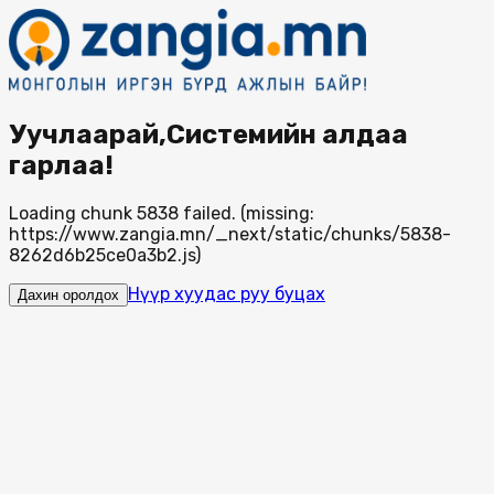
Уучлаарай,Системийн алдаа
гарлаа!
Loading chunk 5838 failed. (missing:
https://www.zangia.mn/_next/static/chunks/5838-
8262d6b25ce0a3b2.js)
Нүүр хуудас руу буцах
Дахин оролдох