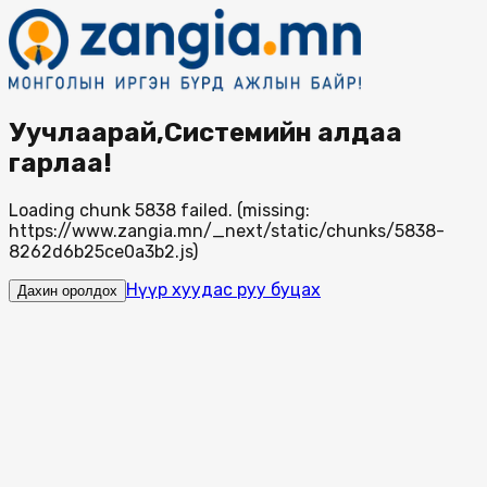
Уучлаарай,Системийн алдаа
гарлаа!
Loading chunk 5838 failed. (missing:
https://www.zangia.mn/_next/static/chunks/5838-
8262d6b25ce0a3b2.js)
Нүүр хуудас руу буцах
Дахин оролдох