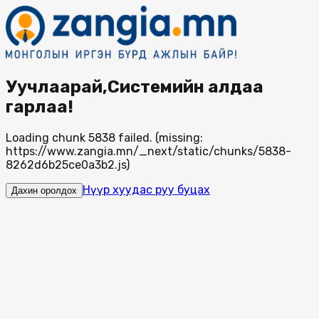
Уучлаарай,Системийн алдаа
гарлаа!
Loading chunk 5838 failed. (missing:
https://www.zangia.mn/_next/static/chunks/5838-
8262d6b25ce0a3b2.js)
Нүүр хуудас руу буцах
Дахин оролдох