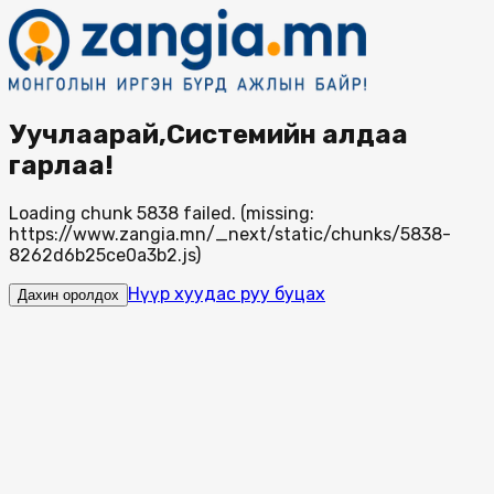
Уучлаарай,Системийн алдаа
гарлаа!
Loading chunk 5838 failed. (missing:
https://www.zangia.mn/_next/static/chunks/5838-
8262d6b25ce0a3b2.js)
Нүүр хуудас руу буцах
Дахин оролдох