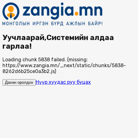
Уучлаарай,Системийн алдаа
гарлаа!
Loading chunk 5838 failed. (missing:
https://www.zangia.mn/_next/static/chunks/5838-
8262d6b25ce0a3b2.js)
Нүүр хуудас руу буцах
Дахин оролдох