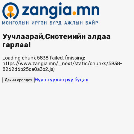
Уучлаарай,Системийн алдаа
гарлаа!
Loading chunk 5838 failed. (missing:
https://www.zangia.mn/_next/static/chunks/5838-
8262d6b25ce0a3b2.js)
Нүүр хуудас руу буцах
Дахин оролдох