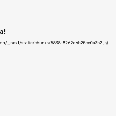
а!
ia.mn/_next/static/chunks/5838-8262d6b25ce0a3b2.js)