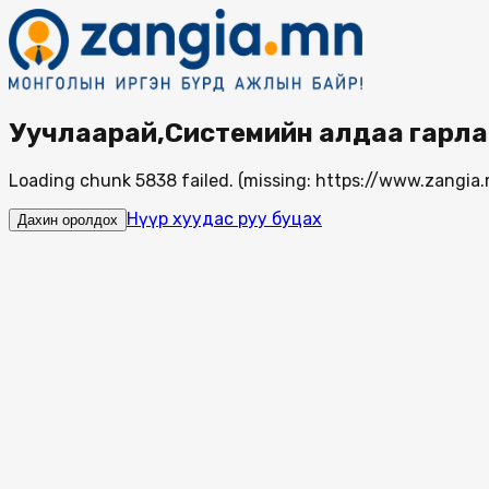
Уучлаарай,Системийн алдаа гарла
Loading chunk 5838 failed. (missing: https://www.zang
Нүүр хуудас руу буцах
Дахин оролдох