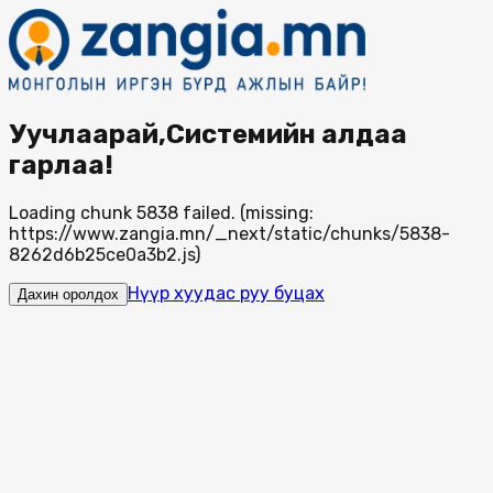
Уучлаарай,Системийн алдаа
гарлаа!
Loading chunk 5838 failed. (missing:
https://www.zangia.mn/_next/static/chunks/5838-
8262d6b25ce0a3b2.js)
Нүүр хуудас руу буцах
Дахин оролдох