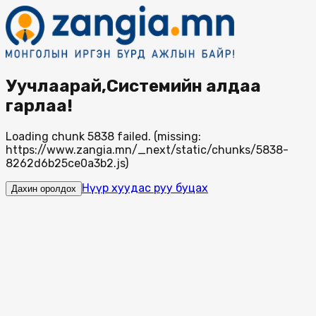
Уучлаарай,Системийн алдаа
гарлаа!
Loading chunk 5838 failed. (missing:
https://www.zangia.mn/_next/static/chunks/5838-
8262d6b25ce0a3b2.js)
Нүүр хуудас руу буцах
Дахин оролдох