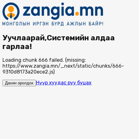
Уучлаарай,Системийн алдаа
гарлаа!
Loading chunk 666 failed. (missing:
https://www.zangia.mn/_next/static/chunks/666-
9310d8173a20ece2.js)
Нүүр хуудас руу буцах
Дахин оролдох