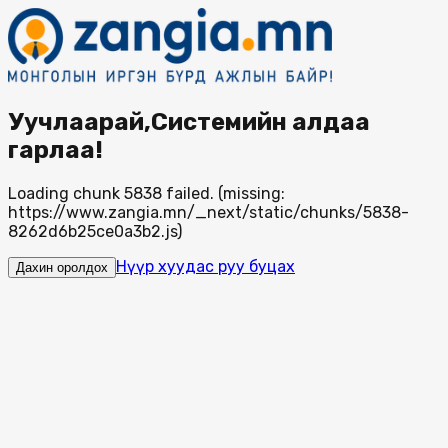
Уучлаарай,Системийн алдаа
гарлаа!
Loading chunk 5838 failed. (missing:
https://www.zangia.mn/_next/static/chunks/5838-
8262d6b25ce0a3b2.js)
Нүүр хуудас руу буцах
Дахин оролдох