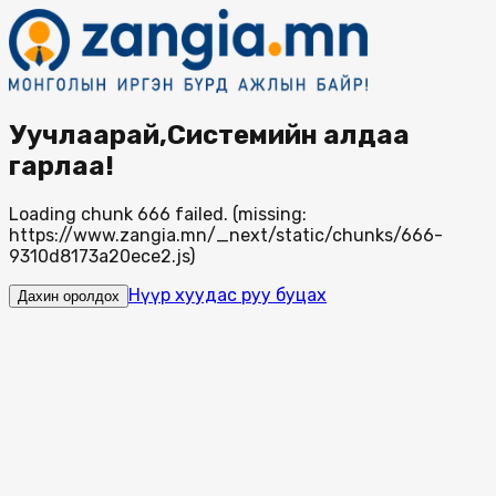
Уучлаарай,Системийн алдаа
гарлаа!
Loading chunk 666 failed. (missing:
https://www.zangia.mn/_next/static/chunks/666-
9310d8173a20ece2.js)
Нүүр хуудас руу буцах
Дахин оролдох