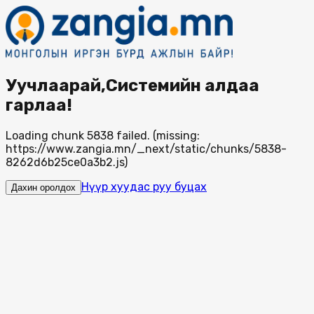
Уучлаарай,Системийн алдаа
гарлаа!
Loading chunk 5838 failed. (missing:
https://www.zangia.mn/_next/static/chunks/5838-
8262d6b25ce0a3b2.js)
Нүүр хуудас руу буцах
Дахин оролдох