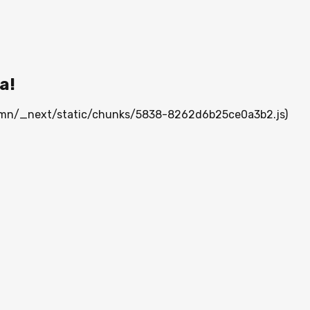
а!
ia.mn/_next/static/chunks/5838-8262d6b25ce0a3b2.js)