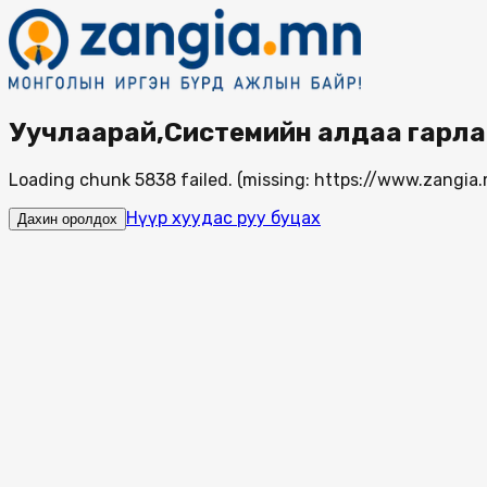
Уучлаарай,Системийн алдаа гарла
Loading chunk 5838 failed. (missing: https://www.zang
Нүүр хуудас руу буцах
Дахин оролдох