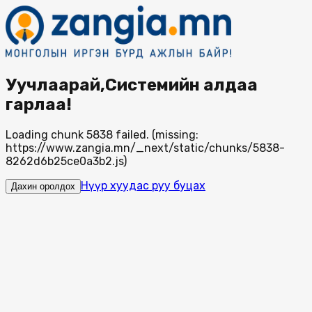
Уучлаарай,Системийн алдаа
гарлаа!
Loading chunk 5838 failed. (missing:
https://www.zangia.mn/_next/static/chunks/5838-
8262d6b25ce0a3b2.js)
Нүүр хуудас руу буцах
Дахин оролдох