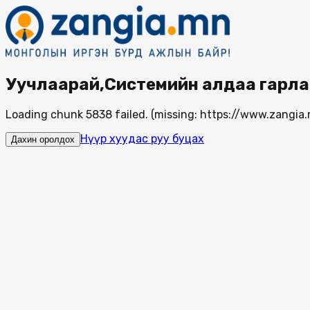
Уучлаарай,Системийн алдаа гарла
Loading chunk 5838 failed. (missing: https://www.zang
Нүүр хуудас руу буцах
Дахин оролдох