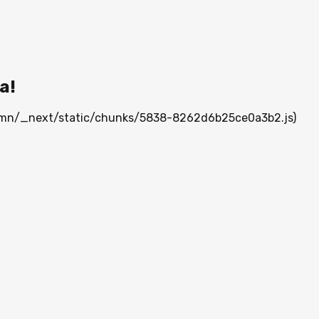
а!
ia.mn/_next/static/chunks/5838-8262d6b25ce0a3b2.js)