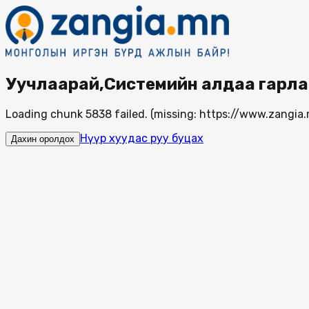
Уучлаарай,Системийн алдаа гарла
Loading chunk 5838 failed. (missing: https://www.zang
Нүүр хуудас руу буцах
Дахин оролдох