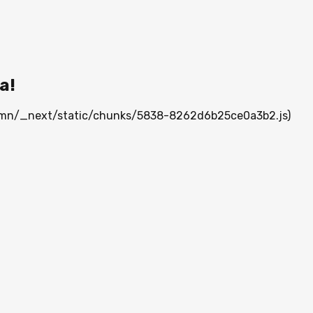
а!
ia.mn/_next/static/chunks/5838-8262d6b25ce0a3b2.js)