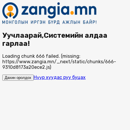
Уучлаарай,Системийн алдаа
гарлаа!
Loading chunk 666 failed. (missing:
https://www.zangia.mn/_next/static/chunks/666-
9310d8173a20ece2.js)
Нүүр хуудас руу буцах
Дахин оролдох