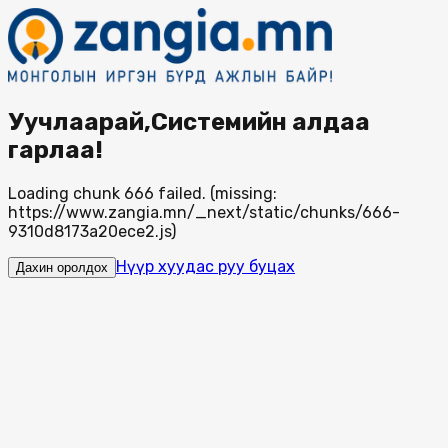
Уучлаарай,Системийн алдаа
гарлаа!
Loading chunk 666 failed. (missing:
https://www.zangia.mn/_next/static/chunks/666-
9310d8173a20ece2.js)
Нүүр хуудас руу буцах
Дахин оролдох