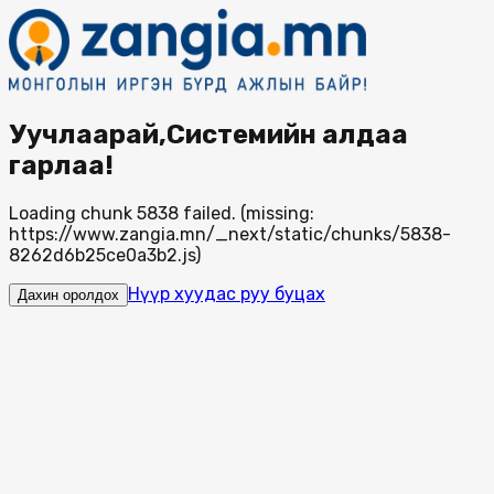
Уучлаарай,Системийн алдаа
гарлаа!
Loading chunk 5838 failed. (missing:
https://www.zangia.mn/_next/static/chunks/5838-
8262d6b25ce0a3b2.js)
Нүүр хуудас руу буцах
Дахин оролдох