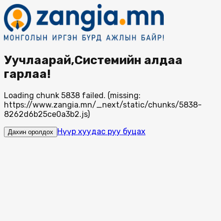
Уучлаарай,Системийн алдаа
гарлаа!
Loading chunk 5838 failed. (missing:
https://www.zangia.mn/_next/static/chunks/5838-
8262d6b25ce0a3b2.js)
Нүүр хуудас руу буцах
Дахин оролдох