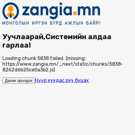
Уучлаарай,Системийн алдаа
гарлаа!
Loading chunk 5838 failed. (missing:
https://www.zangia.mn/_next/static/chunks/5838-
8262d6b25ce0a3b2.js)
Нүүр хуудас руу буцах
Дахин оролдох