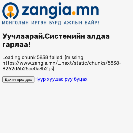
Уучлаарай,Системийн алдаа
гарлаа!
Loading chunk 5838 failed. (missing:
https://www.zangia.mn/_next/static/chunks/5838-
8262d6b25ce0a3b2.js)
Нүүр хуудас руу буцах
Дахин оролдох