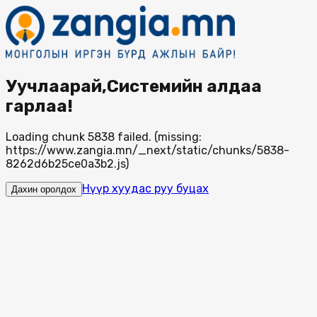
Уучлаарай,Системийн алдаа
гарлаа!
Loading chunk 5838 failed. (missing:
https://www.zangia.mn/_next/static/chunks/5838-
8262d6b25ce0a3b2.js)
Нүүр хуудас руу буцах
Дахин оролдох