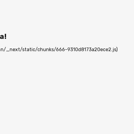
а!
a.mn/_next/static/chunks/666-9310d8173a20ece2.js)