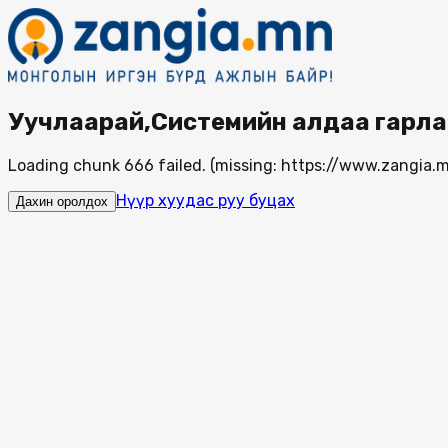
Уучлаарай,Системийн алдаа гарла
Loading chunk 666 failed. (missing: https://www.zangi
Нүүр хуудас руу буцах
Дахин оролдох