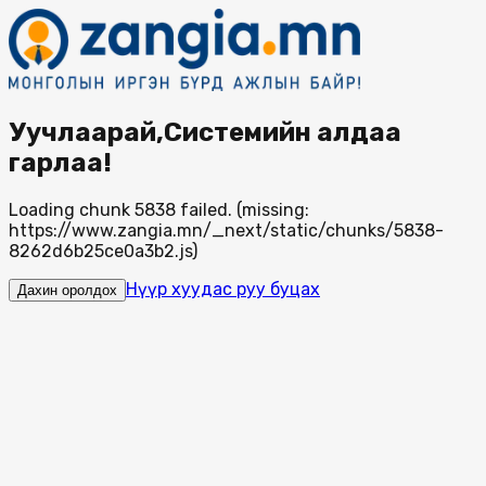
Уучлаарай,Системийн алдаа
гарлаа!
Loading chunk 5838 failed. (missing:
https://www.zangia.mn/_next/static/chunks/5838-
8262d6b25ce0a3b2.js)
Нүүр хуудас руу буцах
Дахин оролдох