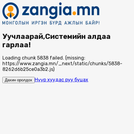
Уучлаарай,Системийн алдаа
гарлаа!
Loading chunk 5838 failed. (missing:
https://www.zangia.mn/_next/static/chunks/5838-
8262d6b25ce0a3b2.js)
Нүүр хуудас руу буцах
Дахин оролдох