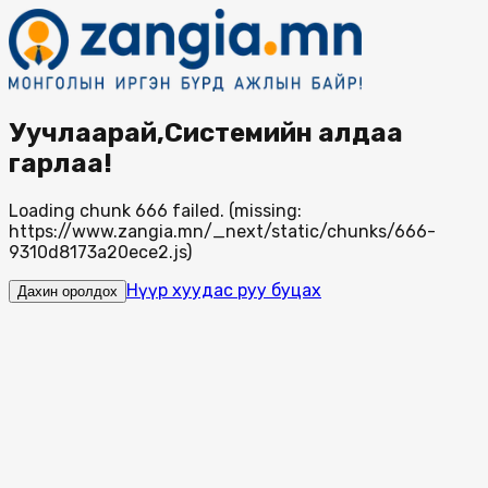
Уучлаарай,Системийн алдаа
гарлаа!
Loading chunk 666 failed. (missing:
https://www.zangia.mn/_next/static/chunks/666-
9310d8173a20ece2.js)
Нүүр хуудас руу буцах
Дахин оролдох