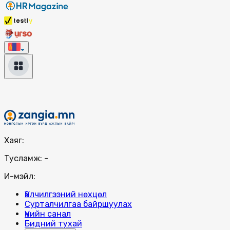
Хаяг:
Тусламж:
-
И-мэйл:
Үйлчилгээний нөхцөл
Сурталчилгаа байршуулах
Үнийн санал
Бидний тухай