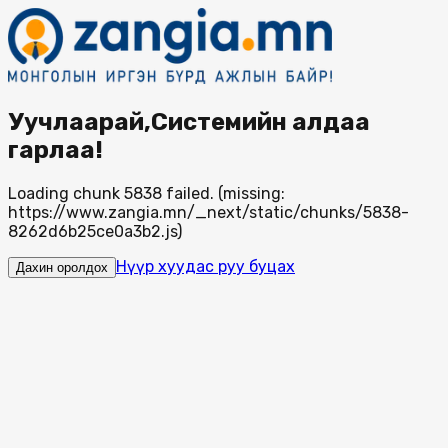
Уучлаарай,Системийн алдаа
гарлаа!
Loading chunk 5838 failed. (missing:
https://www.zangia.mn/_next/static/chunks/5838-
8262d6b25ce0a3b2.js)
Нүүр хуудас руу буцах
Дахин оролдох